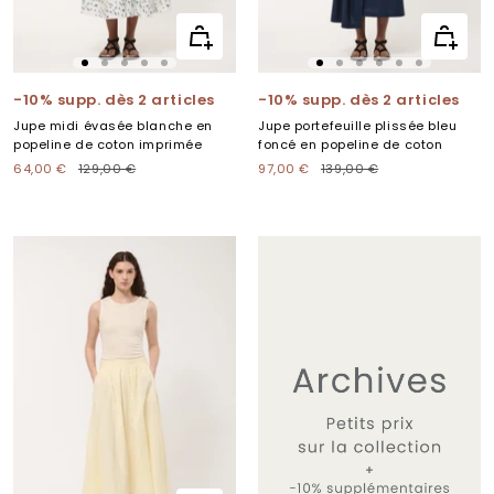
Apercu
Apercu
rapide
rapide
Aller
Aller
Aller
Aller
Aller
Aller
Aller
Aller
Aller
Aller
Aller
au
au
au
au
au
au
au
au
au
au
au
-10% supp. dès 2 articles
-10% supp. dès 2 articles
slide
slide
slide
slide
slide
slide
slide
slide
slide
slide
slide
Jupe midi évasée blanche en
Jupe portefeuille plissée bleu
1
2
3
4
5
1
2
3
4
5
6
popeline de coton imprimée
foncé en popeline de coton
Prix
Prix
Prix
Prix
64,00 €
129,00 €
97,00 €
139,00 €
de
normal
de
normal
vente
vente