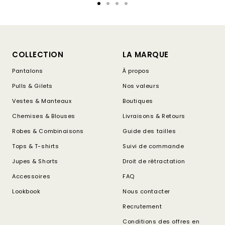
Aller
Aller
Aller
Aller
au
au
au
au
slide
slide
slide
slide
1
2
3
4
COLLECTION
LA MARQUE
Pantalons
À propos
Pulls & Gilets
Nos valeurs
Vestes & Manteaux
Boutiques
Chemises & Blouses
Livraisons & Retours
Robes & Combinaisons
Guide des tailles
Tops & T-shirts
Suivi de commande
Jupes & Shorts
Droit de rétractation
Accessoires
FAQ
Lookbook
Nous contacter
Recrutement
Conditions des offres en