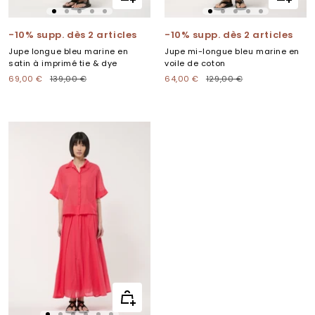
rapide
rapide
Aller
Aller
Aller
Aller
Aller
Aller
Aller
Aller
Aller
Aller
au
au
au
au
au
au
au
au
au
au
-10% supp. dès 2 articles
-10% supp. dès 2 articles
slide
slide
slide
slide
slide
slide
slide
slide
slide
slide
Jupe longue bleu marine en
Jupe mi-longue bleu marine en
1
2
3
4
5
1
2
3
4
5
satin à imprimé tie & dye
voile de coton
Prix
Prix
Prix
Prix
69,00 €
139,00 €
64,00 €
129,00 €
de
normal
de
normal
vente
vente
Apercu
rapide