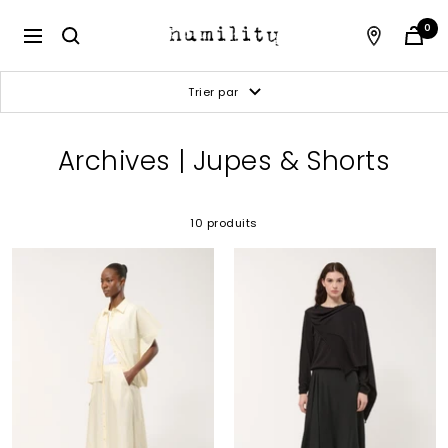
Passer
au
Humility
0
Navigation
contenu
Trier par
Archives | Jupes & Shorts
10 produits