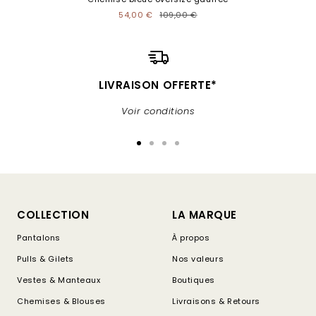
54,00 €
109,00 €
LIVRAISON OFFERTE*
Voir conditions
Aller
Aller
Aller
Aller
au
au
au
au
slide
slide
slide
slide
1
2
3
4
COLLECTION
LA MARQUE
Pantalons
À propos
Pulls & Gilets
Nos valeurs
Vestes & Manteaux
Boutiques
Chemises & Blouses
Livraisons & Retours