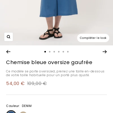
Compléter le look
Zoom
Aller
Aller
Aller
Aller
Aller
Aller
au
au
au
au
au
au
Chemise bleue oversize gaufrée
slide
slide
slide
slide
slide
slide
1
2
3
4
5
6
Ce modèle se porte oversized, prenez une taille en-dessous
de votre taille habituelle pour un porté plus ajusté.
Prix
Prix
54,00 €
109,00 €
de
normal
vente
Couleur:
DENIM