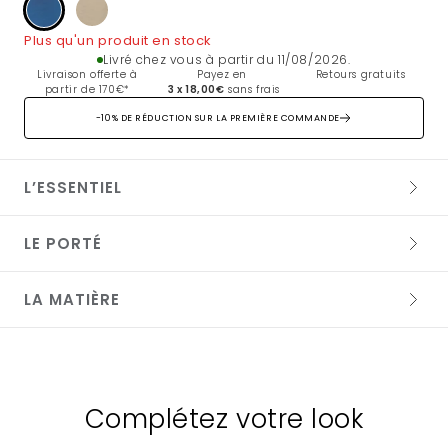
DENIM
ARMY
Plus qu'un produit en stock
Livré chez vous à partir du 11/08/2026.
Livraison offerte à
Payez en
Retours gratuits
partir de 170€*
3 x 18,00€
sans frais
-10% DE RÉDUCTION SUR LA PREMIÈRE COMMANDE
L’ESSENTIEL
LE PORTÉ
LA MATIÈRE
84% MODAL 16% POLYESTER
Lavage 30° délicat
Complétez votre look