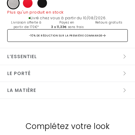
GRIS
VERMILLON
NOIR
CHINE
Plus qu'un produit en stock
Livré chez vous à partir du 10/08/2026.
Livraison offerte à
Payez en
Retours gratuits
partir de 170€*
3 x 11,33€
sans frais
-10% DE RÉDUCTION SUR LA PREMIÈRE COMMANDE
L’ESSENTIEL
LE PORTÉ
LA MATIÈRE
95% MODAL 5% ELASTHANNE
Lavage 30° délicat
Complétez votre look