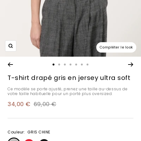
Compléter le look
Zoom
Aller
Aller
Aller
Aller
Aller
Aller
Aller
au
au
au
au
au
au
au
T-shirt drapé gris en jersey ultra soft
slide
slide
slide
slide
slide
slide
slide
1
2
3
4
5
6
7
Ce modèle se porte ajusté, prenez une taille au-dessus de
votre taille habituelle pour un porté plus oversized.
Prix
Prix
34,00 €
69,00 €
de
normal
vente
Couleur:
GRIS CHINE