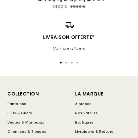
34,00 €
69,00 €
LIVRAISON OFFERTE*
Voir conditions
Aller
Aller
Aller
Aller
au
au
au
au
slide
slide
slide
slide
1
2
3
4
COLLECTION
LA MARQUE
Pantalons
À propos
Pulls & Gilets
Nos valeurs
Vestes & Manteaux
Boutiques
Chemises & Blouses
Livraisons & Retours