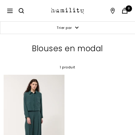
Passer
au
Humility
0
Navigation
contenu
Trier par
Blouses en modal
1 produit