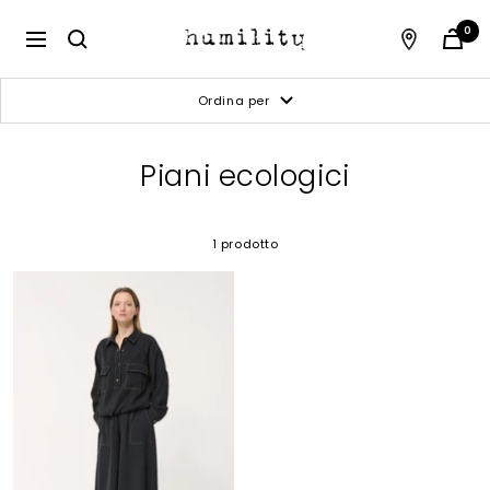
Salta
al
Humility
0
Navigazione
contenuto
Ordina per
Piani ecologici
1 prodotto