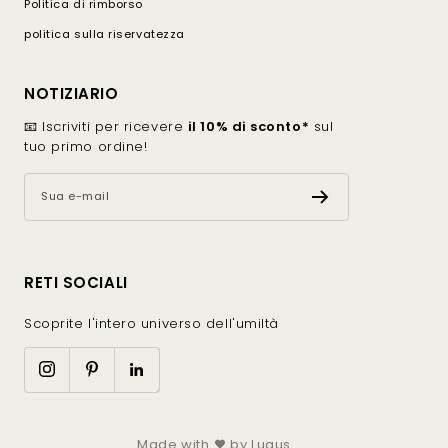
Politica di rimborso
I capi etici ed ecosostenibili rispondono a un desiderio
politica sulla riservatezza
di consumare in modo diverso: comprare meno,
scegliere meglio, privilegiare la qualità e i pezzi che
attraversano le stagioni. Il top diventa così un
NOTIZIARIO
essenziale discreto ma indispensabile.
📧 Iscriviti per ricevere
il 10% di sconto*
sul
I materiali di un top ecosostenibile
tuo primo ordine!
Sua e-mail
Il cotone biologico
Il cotone biologico è un materiale morbido, traspirante
e piacevole da indossare. È perfetto per t-shirt in
RETI SOCIALI
cotone, top quotidiani e capi in cotone pensati per
durare.
Scoprite l'intero universo dell'umiltà
Una t-shirt in cotone biologico può essere indossata
con jeans, gonna o pantaloni a vita alta. Offre una base
semplice e confortevole, ideale per creare un look
minimalista.
Made with
by
Lugus