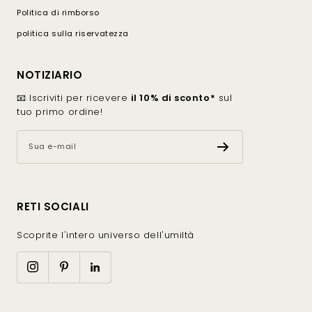
Politica di rimborso
La giacca in viscosa donna Humility si distingue per la
politica sulla riservatezza
sua sobrietà. Non cerca l’effetto moda, ma la
precisione: un taglio netto, un tessuto piacevole, finiture
discrete e un’allure senza tempo.
NOTIZIARIO
I diversi stili di giacche in viscosa
📧 Iscriviti per ricevere
il 10% di sconto*
sul
tuo primo ordine!
La giacca dritta in viscosa
Sua e-mail
La giacca dritta è una linea facile da indossare.
Struttura la silhouette senza segnarla troppo ed è
adatta a molte morfologie.
RETI SOCIALI
Si indossa con un pantalone fluido, un jeans dritto, una
Scoprite l'intero universo dell'umiltà
gonna o un vestito. È una forma ideale per chi cerca
una giacca semplice, elegante e versatile.
La giacca fluida