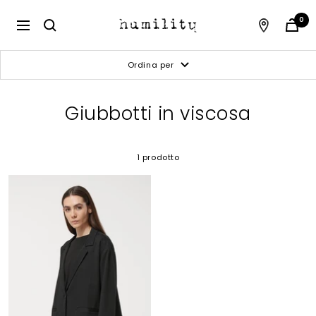
Salta
al
Humility
0
Navigazione
contenuto
Ordina per
Giubbotti in viscosa
1 prodotto