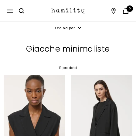
Salta
al
Humility
0
Navigazione
contenuto
Ordina per
Giacche minimaliste
11 prodotti