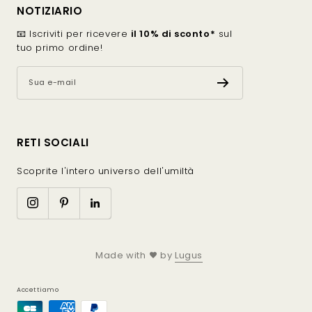
I diversi stili di giacche minimaliste
NOTIZIARIO
📧 Iscriviti per ricevere
il 10% di sconto*
sul
La giacca dritta
tuo primo ordine!
La giacca dritta è uno dei modelli più senza tempo. La
Sua e-mail
sua linea semplice struttura la silhouette senza
costringerla.
Si abbina facilmente con pantaloni a vita alta, gonne
RETI SOCIALI
midi o jeans. È un capo ideale per chi cerca un look
pulito ed elegante nella vita di tutti i giorni.
Scoprite l'intero universo dell'umiltà
La giacca fluida
La giacca fluida dona più movimento. Il suo tessuto
morbido accompagna i gesti e conferisce un aspetto
Made with
by
Lugus
più dolce.
Si indossa con pantaloni larghi, abiti lunghi o top
Accettiamo
leggeri. Questa linea è particolarmente adatta alle