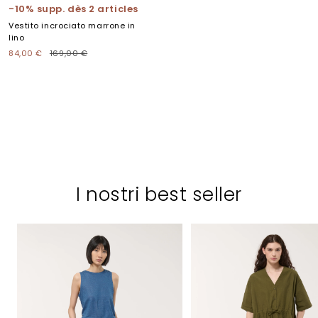
alla
alla
alla
alla
alla
alla
-10% supp. dès 2 articles
slide
slide
slide
slide
slide
slide
Vestito incrociato marrone in
1
2
3
4
5
6
lino
Prezzo
Prezzo
84,00 €
169,00 €
di
regolare
vendita
I nostri best seller