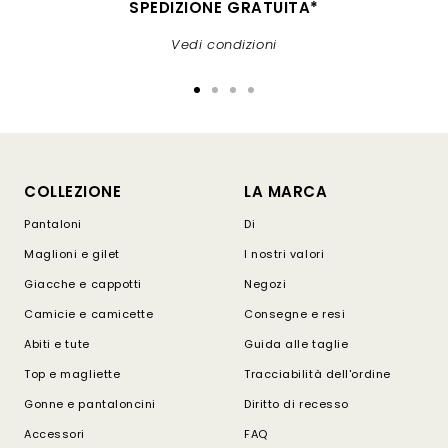
SPEDIZIONE GRATUITA*
Vedi condizioni
Vai
Vai
Vai
Vai
alla
alla
alla
alla
slide
slide
slide
slide
1
2
3
4
COLLEZIONE
LA MARCA
Pantaloni
Di
Maglioni e gilet
I nostri valori
Giacche e cappotti
Negozi
Camicie e camicette
Consegne e resi
Abiti e tute
Guida alle taglie
Top e magliette
Tracciabilità dell'ordine
Gonne e pantaloncini
Diritto di recesso
Accessori
FAQ