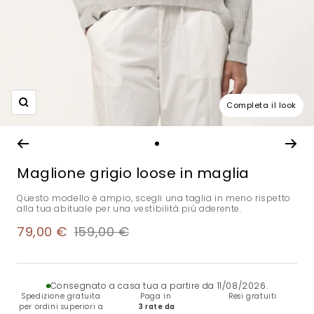
Completa il look
Ingrandisci
Vai
alla
Maglione grigio loose in maglia
slide
1
Questo modello è ampio, scegli una taglia in meno rispetto
alla tua abituale per una vestibilità più aderente.
Prezzo
Prezzo
79,00 €
159,00 €
di
regolare
vendita
Consegnato a casa tua a partire da 11/08/2026.
Spedizione gratuita
Paga in
Resi gratuiti
per ordini superiori a
3 rate da