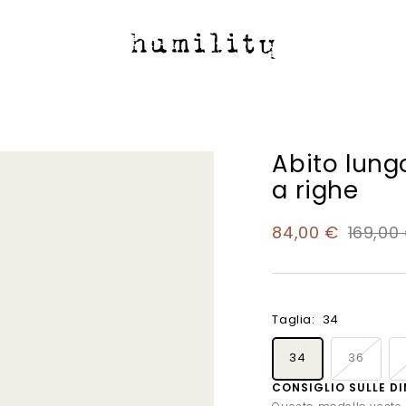
Humility
Abito lung
a righe
Prezzo
Prezzo
84,00 €
169,00
di
regola
vendita
Taglia:
34
34
36
CONSIGLIO SULLE D