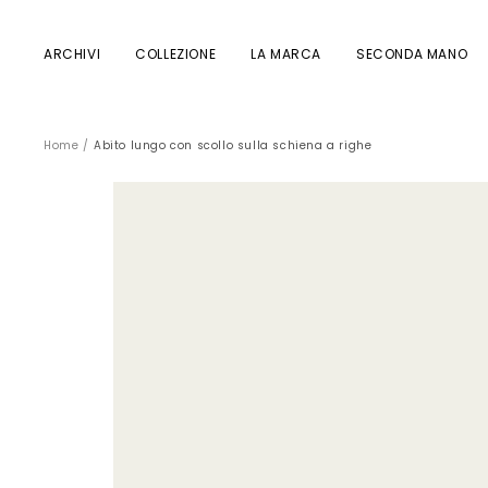
Salta
al
contenuto
ARCHIVI
COLLEZIONE
LA MARCA
SECONDA MANO
Home
Abito lungo con scollo sulla schiena a righe