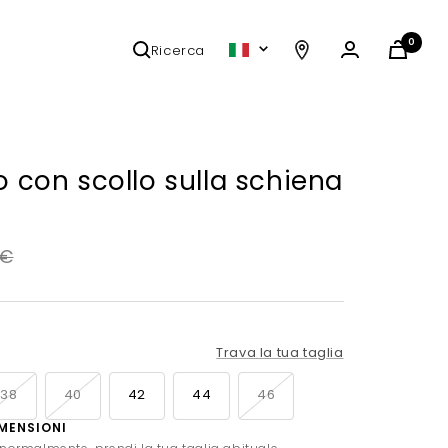
0
Ricerca
Lingua
o con scollo sulla schiena
 €
re
Trava la tua taglia
38
40
42
44
46
IMENSIONI