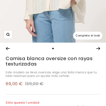
Completa el look
Zoom
Ir
a
Camisa blanca oversize con rayas
la
texturizadas
diapositiva
1
Este modelo se lleva oversize, elige una talla menos que tu
talla habitual para un ajuste más ceñido.
Precio
Precio
69,00 €
139,00 €
de
normal
venta
Sólo queda 1 unidad