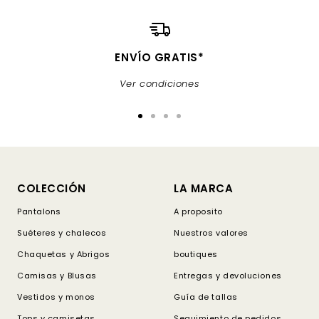
ENVÍO GRATIS*
Ver condiciones
Ir
Ir
Ir
Ir
a
a
a
a
la
la
la
la
diapositiva
diapositiva
diapositiva
diapositiva
1
2
3
4
COLECCIÓN
LA MARCA
Pantalons
A proposito
Suéteres y chalecos
Nuestros valores
Chaquetas y Abrigos
boutiques
Camisas y Blusas
Entregas y devoluciones
Vestidos y monos
Guía de tallas
Tops y camisetas
Seguimiento de pedidos