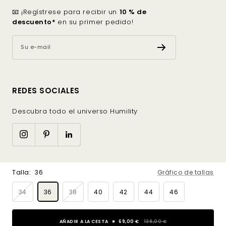
📧 ¡Regístrese para recibir un
10 % de
descuento*
en su primer pedido!
Su e-mail
REDES SOCIALES
Descubra todo el universo Humility
Made with
by
Lugus
Talla:
36
Gráfico de tallas
34
36
38
40
42
44
46
Acceptamos
PRECIO
PRECIO
AÑADIR A LA CESTA
69,00 €
139,00 €